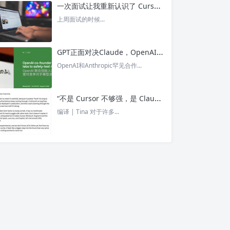
一次面试让我重新认识了 Cursor – 今日头条
上周面试的时候...
GPT正面对决Claude，OpenAI竟没全赢，AI安全「极限大测」真相曝光 – 今日头条
OpenAI和Anthropic罕见合作...
“不是 Cursor 不够强，是 Claude Code 太猛了” ！创始人详解Claude Code如何改写编程方式 – 今日头条
编译 | Tina 对于许多...