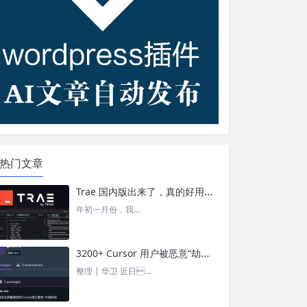
热门文章
Trae 国内版出来了，真的好用吗？ – 今日头条
年初一月份，我...
3200+ Cursor 用户被恶意“劫持”！贪图“便宜 API”却惨遭收割， AI 开发者们要小心了 – 今日头条
整理 | 华卫 近日...