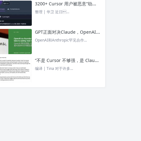
3200+ Cursor 用户被恶意“劫持”！贪图“便宜 API”却惨遭收割， AI 开发者们要小心了 – 今日头条
整理 | 华卫 近日...
GPT正面对决Claude，OpenAI竟没全赢，AI安全「极限大测」真相曝光 – 今日头条
OpenAI和Anthropic罕见合作...
“不是 Cursor 不够强，是 Claude Code 太猛了” ！创始人详解Claude Code如何改写编程方式 – 今日头条
编译 | Tina 对于许多...