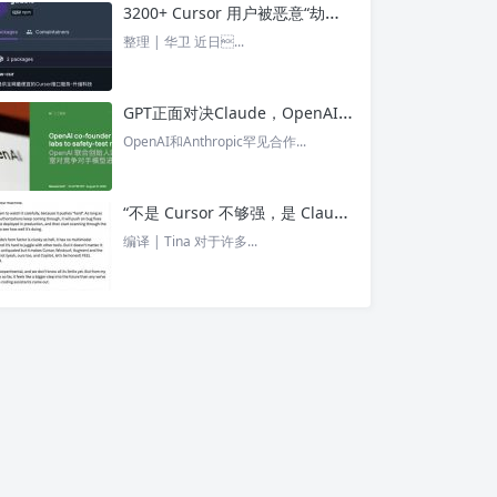
3200+ Cursor 用户被恶意“劫持”！贪图“便宜 API”却惨遭收割， AI 开发者们要小心了 – 今日头条
整理 | 华卫 近日...
GPT正面对决Claude，OpenAI竟没全赢，AI安全「极限大测」真相曝光 – 今日头条
OpenAI和Anthropic罕见合作...
“不是 Cursor 不够强，是 Claude Code 太猛了” ！创始人详解Claude Code如何改写编程方式 – 今日头条
编译 | Tina 对于许多...