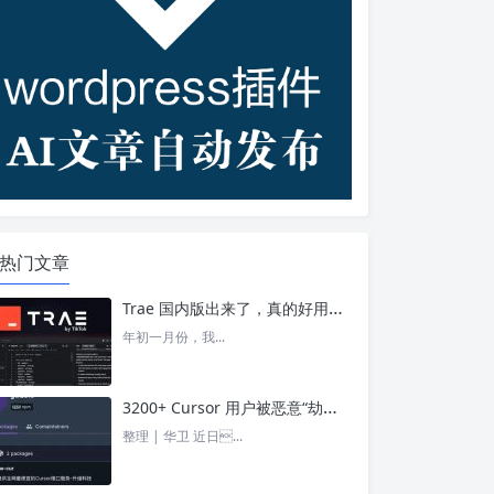
热门文章
Trae 国内版出来了，真的好用吗？ – 今日头条
年初一月份，我...
3200+ Cursor 用户被恶意“劫持”！贪图“便宜 API”却惨遭收割， AI 开发者们要小心了 – 今日头条
整理 | 华卫 近日...