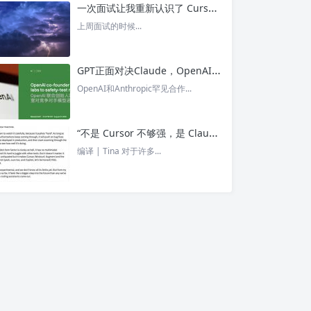
一次面试让我重新认识了 Cursor – 今日头条
上周面试的时候...
GPT正面对决Claude，OpenAI竟没全赢，AI安全「极限大测」真相曝光 – 今日头条
OpenAI和Anthropic罕见合作...
“不是 Cursor 不够强，是 Claude Code 太猛了” ！创始人详解Claude Code如何改写编程方式 – 今日头条
编译 | Tina 对于许多...