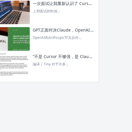
一次面试让我重新认识了 Cursor – 今日头条
上周面试的时候...
GPT正面对决Claude，OpenAI竟没全赢，AI安全「极限大测」真相曝光 – 今日头条
OpenAI和Anthropic罕见合作...
“不是 Cursor 不够强，是 Claude Code 太猛了” ！创始人详解Claude Code如何改写编程方式 – 今日头条
编译 | Tina 对于许多...