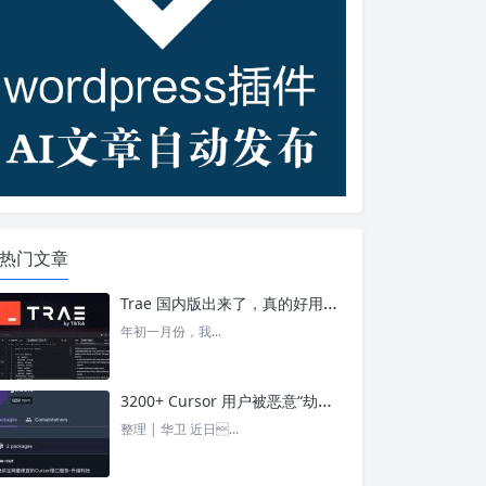
热门文章
Trae 国内版出来了，真的好用吗？ – 今日头条
年初一月份，我...
3200+ Cursor 用户被恶意“劫持”！贪图“便宜 API”却惨遭收割， AI 开发者们要小心了 – 今日头条
整理 | 华卫 近日...