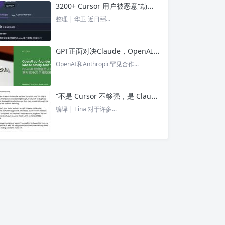
3200+ Cursor 用户被恶意“劫持”！贪图“便宜 API”却惨遭收割， AI 开发者们要小心了 – 今日头条
整理 | 华卫 近日...
GPT正面对决Claude，OpenAI竟没全赢，AI安全「极限大测」真相曝光 – 今日头条
OpenAI和Anthropic罕见合作...
“不是 Cursor 不够强，是 Claude Code 太猛了” ！创始人详解Claude Code如何改写编程方式 – 今日头条
编译 | Tina 对于许多...