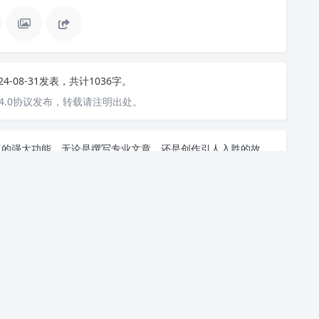
24-08-31发表，共计1036字。
4.0协议发布，转载请注明出处。
中文版的强大功能。无论是撰写专业文章，还是创作引人入胜的故
您的写作灵感。您只需输入几个关键词或主题，AI便会迅速为您
文章、博客还是创意写作，我们的免费 AI 助手都能帮助你提
的愉快之旅，开启你的智能写作之旅！
人工智能赋能教学与教育改革，探讨技术如何改变未来教育模式
人工智能技术应用助力教育行业转型与发展的全新路径探讨
下一篇