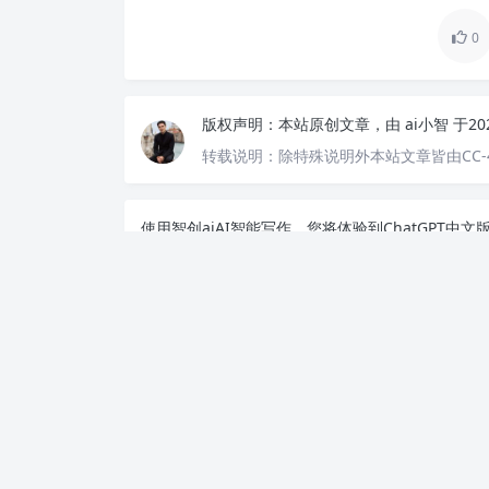
0
版权声明：
本站原创文章，由
ai小智
于20
转载说明：
除特殊说明外本站文章皆由CC-
使用智创ai
AI智能写作
，您将体验到ChatGPT
事，AI助手都能为您提供丰富的素材和创意，激发
生成相关内容，让您在短时间内完成写作任务。
利用AI智能写作工具，轻松生成高质量内容。无论是
升写作效率，激发灵感。来智语AI体验
AI智能写作
上一篇