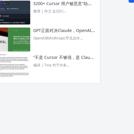
3200+ Cursor 用户被恶意“劫持”！贪图“便宜 API”却惨遭收割， AI 开发者们要小心了 – 今日头条
整理 | 华卫 近日...
GPT正面对决Claude，OpenAI竟没全赢，AI安全「极限大测」真相曝光 – 今日头条
OpenAI和Anthropic罕见合作...
“不是 Cursor 不够强，是 Claude Code 太猛了” ！创始人详解Claude Code如何改写编程方式 – 今日头条
编译 | Tina 对于许多...