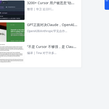
3200+ Cursor 用户被恶意“劫持”！贪图“便宜 API”却惨遭收割， AI 开发者们要小心了 – 今日头条
整理 | 华卫 近日...
GPT正面对决Claude，OpenAI竟没全赢，AI安全「极限大测」真相曝光 – 今日头条
OpenAI和Anthropic罕见合作...
“不是 Cursor 不够强，是 Claude Code 太猛了” ！创始人详解Claude Code如何改写编程方式 – 今日头条
编译 | Tina 对于许多...