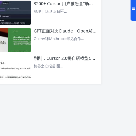
3200+ Cursor 用户被恶意“劫持”！贪图“便宜 API”却惨遭收割， AI 开发者们要小心了 – 今日头条
整理 | 华卫 近日...
GPT正面对决Claude，OpenAI竟没全赢，AI安全「极限大测」真相曝光 – 今日头条
OpenAI和Anthropic罕见合作...
刚刚，Cursor 2.0携自研模型Composer强势登场，不再只做「壳」 – 今日头条
机器之心报道 ੒...