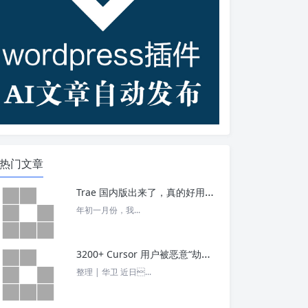
热门文章
Trae 国内版出来了，真的好用吗？ – 今日头条
年初一月份，我...
3200+ Cursor 用户被恶意“劫持”！贪图“便宜 API”却惨遭收割， AI 开发者们要小心了 – 今日头条
整理 | 华卫 近日...