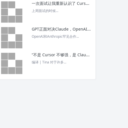
一次面试让我重新认识了 Cursor – 今日头条
上周面试的时候...
GPT正面对决Claude，OpenAI竟没全赢，AI安全「极限大测」真相曝光 – 今日头条
OpenAI和Anthropic罕见合作...
“不是 Cursor 不够强，是 Claude Code 太猛了” ！创始人详解Claude Code如何改写编程方式 – 今日头条
编译 | Tina 对于许多...