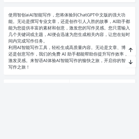
使用智创ai
AI智能写作
，您将体验到ChatGPT中文版的强大功
能。无论是撰写专业文章，还是创作引人入胜的故事，AI助手都
能为您提供丰富的素材和创意，激发您的写作灵感。您只需输入
几个关键词或主题，AI便会迅速为您生成相关内容，让您在短时
间内完成写作任务。
利用AI智能写作工具，轻松生成高质量内容。无论是文章、博客
还是创意写作，我们的免费 AI 助手都能帮助你提升写作效率，
激发灵感。来智语AI体验
AI智能写作
的愉快之旅，开启你的智能
写作之旅！
AI创作神器推荐：如何选择最适合你的AI写作工具，提升创作效率与灵感
健康检测体检疾病筛查：如何有效提高个人健康检测水平，早期筛查疾病让你更安心！
上一篇
下一篇
Copyright chat2024.cn
苏ICP备2023045497号-1