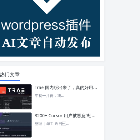
热门文章
Trae 国内版出来了，真的好用吗？ – 今日头条
年初一月份，我...
3200+ Cursor 用户被恶意“劫持”！贪图“便宜 API”却惨遭收割， AI 开发者们要小心了 – 今日头条
整理 | 华卫 近日...