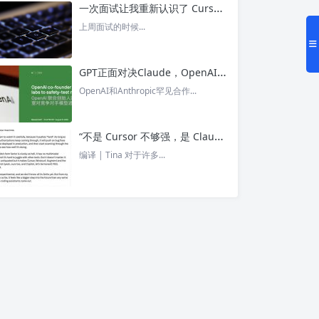
一次面试让我重新认识了 Cursor – 今日头条
上周面试的时候...
GPT正面对决Claude，OpenAI竟没全赢，AI安全「极限大测」真相曝光 – 今日头条
OpenAI和Anthropic罕见合作...
“不是 Cursor 不够强，是 Claude Code 太猛了” ！创始人详解Claude Code如何改写编程方式 – 今日头条
编译 | Tina 对于许多...