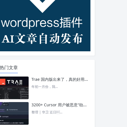
热门文章
Trae 国内版出来了，真的好用吗？ – 今日头条
年初一月份，我...
3200+ Cursor 用户被恶意“劫持”！贪图“便宜 API”却惨遭收割， AI 开发者们要小心了 – 今日头条
整理 | 华卫 近日...