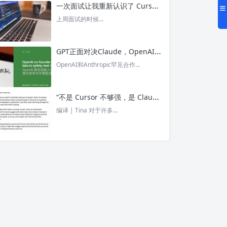
一次面试让我重新认识了 Cursor – 今日头条
上周面试的时候...
GPT正面对决Claude，OpenAI竟没全赢，AI安全「极限大测」真相曝光 – 今日头条
OpenAI和Anthropic罕见合作...
“不是 Cursor 不够强，是 Claude Code 太猛了” ！创始人详解Claude Code如何改写编程方式 – 今日头条
编译 | Tina 对于许多...