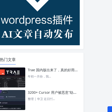
热门文章
Trae 国内版出来了，真的好用吗？ – 今日头条
年初一月份，我...
3200+ Cursor 用户被恶意“劫持”！贪图“便宜 API”却惨遭收割， AI 开发者们要小心了 – 今日头条
整理 | 华卫 近日...