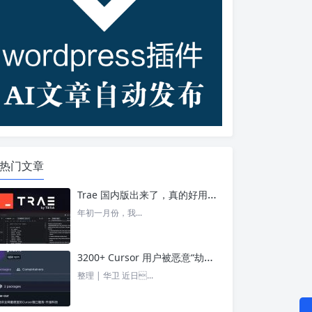
热门文章
Trae 国内版出来了，真的好用吗？ – 今日头条
年初一月份，我...
3200+ Cursor 用户被恶意“劫持”！贪图“便宜 API”却惨遭收割， AI 开发者们要小心了 – 今日头条
整理 | 华卫 近日...