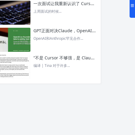
一次面试让我重新认识了 Cursor – 今日头条
上周面试的时候...
GPT正面对决Claude，OpenAI竟没全赢，AI安全「极限大测」真相曝光 – 今日头条
OpenAI和Anthropic罕见合作...
“不是 Cursor 不够强，是 Claude Code 太猛了” ！创始人详解Claude Code如何改写编程方式 – 今日头条
编译 | Tina 对于许多...