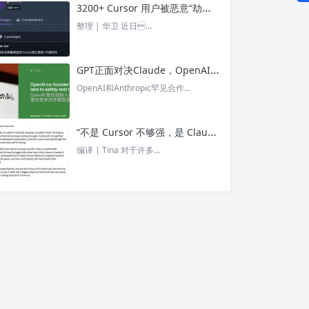
3200+ Cursor 用户被恶意“劫持”！贪图“便宜 API”却惨遭收割， AI 开发者们要小心了 – 今日头条
整理 | 华卫 近日...
GPT正面对决Claude，OpenAI竟没全赢，AI安全「极限大测」真相曝光 – 今日头条
OpenAI和Anthropic罕见合作...
“不是 Cursor 不够强，是 Claude Code 太猛了” ！创始人详解Claude Code如何改写编程方式 – 今日头条
编译 | Tina 对于许多...