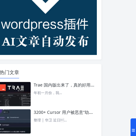
热门文章
Trae 国内版出来了，真的好用吗？ – 今日头条
年初一月份，我...
3200+ Cursor 用户被恶意“劫持”！贪图“便宜 API”却惨遭收割， AI 开发者们要小心了 – 今日头条
整理 | 华卫 近日...