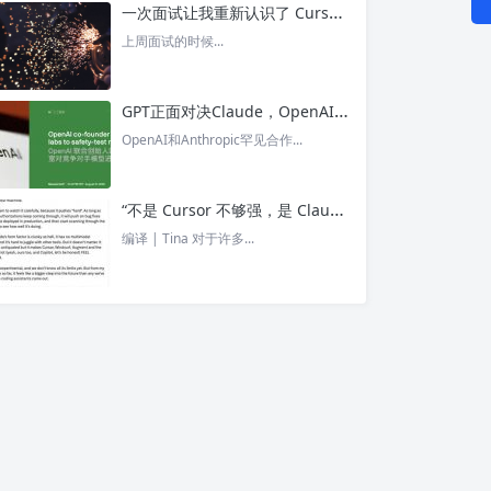
一次面试让我重新认识了 Cursor – 今日头条
上周面试的时候...
GPT正面对决Claude，OpenAI竟没全赢，AI安全「极限大测」真相曝光 – 今日头条
OpenAI和Anthropic罕见合作...
“不是 Cursor 不够强，是 Claude Code 太猛了” ！创始人详解Claude Code如何改写编程方式 – 今日头条
编译 | Tina 对于许多...