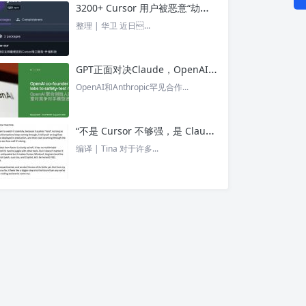
3200+ Cursor 用户被恶意“劫持”！贪图“便宜 API”却惨遭收割， AI 开发者们要小心了 – 今日头条
整理 | 华卫 近日...
GPT正面对决Claude，OpenAI竟没全赢，AI安全「极限大测」真相曝光 – 今日头条
OpenAI和Anthropic罕见合作...
“不是 Cursor 不够强，是 Claude Code 太猛了” ！创始人详解Claude Code如何改写编程方式 – 今日头条
编译 | Tina 对于许多...