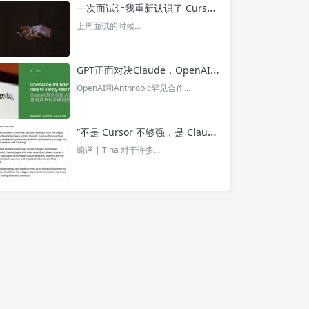
一次面试让我重新认识了 Cursor – 今日头条
上周面试的时候...
GPT正面对决Claude，OpenAI竟没全赢，AI安全「极限大测」真相曝光 – 今日头条
OpenAI和Anthropic罕见合作...
“不是 Cursor 不够强，是 Claude Code 太猛了” ！创始人详解Claude Code如何改写编程方式 – 今日头条
编译 | Tina 对于许多...