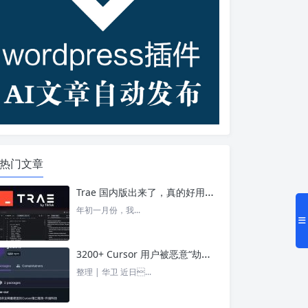
热门文章
Trae 国内版出来了，真的好用吗？ – 今日头条
年初一月份，我...
3200+ Cursor 用户被恶意“劫持”！贪图“便宜 API”却惨遭收割， AI 开发者们要小心了 – 今日头条
整理 | 华卫 近日...