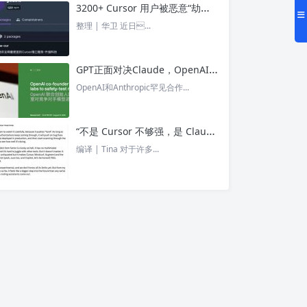
3200+ Cursor 用户被恶意“劫持”！贪图“便宜 API”却惨遭收割， AI 开发者们要小心了 – 今日头条
整理 | 华卫 近日...
GPT正面对决Claude，OpenAI竟没全赢，AI安全「极限大测」真相曝光 – 今日头条
OpenAI和Anthropic罕见合作...
“不是 Cursor 不够强，是 Claude Code 太猛了” ！创始人详解Claude Code如何改写编程方式 – 今日头条
编译 | Tina 对于许多...