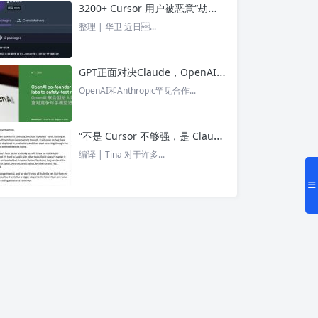
3200+ Cursor 用户被恶意“劫持”！贪图“便宜 API”却惨遭收割， AI 开发者们要小心了 – 今日头条
整理 | 华卫 近日...
GPT正面对决Claude，OpenAI竟没全赢，AI安全「极限大测」真相曝光 – 今日头条
OpenAI和Anthropic罕见合作...
“不是 Cursor 不够强，是 Claude Code 太猛了” ！创始人详解Claude Code如何改写编程方式 – 今日头条
编译 | Tina 对于许多...