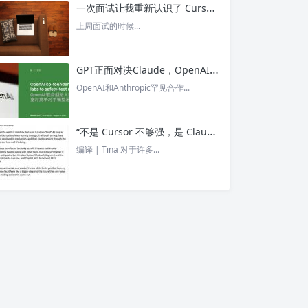
一次面试让我重新认识了 Cursor – 今日头条
上周面试的时候...
GPT正面对决Claude，OpenAI竟没全赢，AI安全「极限大测」真相曝光 – 今日头条
OpenAI和Anthropic罕见合作...
“不是 Cursor 不够强，是 Claude Code 太猛了” ！创始人详解Claude Code如何改写编程方式 – 今日头条
编译 | Tina 对于许多...