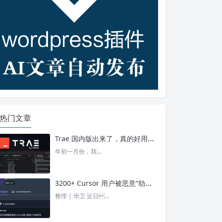
热门文章
Trae 国内版出来了，真的好用吗？ – 今日头条
年初一月份，我...
3200+ Cursor 用户被恶意“劫持”！贪图“便宜 API”却惨遭收割， AI 开发者们要小心了 – 今日头条
整理 | 华卫 近日...