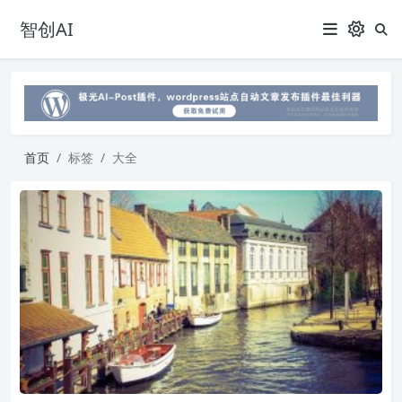
智创AI
首页
标签
大全