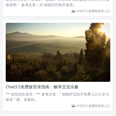
面纱吧！ 参考文章：AI 智能写作助手推荐…
CHAT3.5免费版登录入口
Chat3.5免费版登录指南：畅享交流乐趣
** 创意的欢迎语：** 参考文章：“ 智能对话技术免费入口大全与
推荐 ” 嘿，亲爱的…
CHAT3.5免费版登录入口