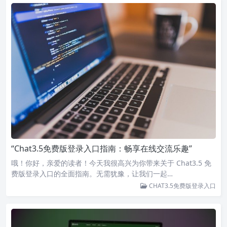
“Chat3.5免费版登录入口指南：畅享在线交流乐趣”
哦！你好，亲爱的读者！今天我很高兴为你带来关于 Chat3.5 免
费版登录入口的全面指南。无需犹豫，让我们一起…
CHAT3.5免费版登录入口