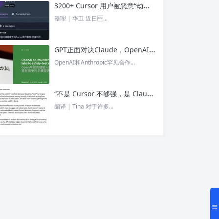
3200+ Cursor 用户被恶意“劫持”！贪图“便宜 API”却惨遭收割， AI 开发者们要小心了 – 今日头条
整理 | 华卫 近日...
GPT正面对决Claude，OpenAI竟没全赢，AI安全「极限大测」真相曝光 – 今日头条
OpenAI和Anthropic罕见合作...
“不是 Cursor 不够强，是 Claude Code 太猛了” ！创始人详解Claude Code如何改写编程方式 – 今日头条
编译 | Tina 对于许多...