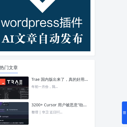
热门文章
Trae 国内版出来了，真的好用吗？ – 今日头条
年初一月份，我...
3200+ Cursor 用户被恶意“劫持”！贪图“便宜 API”却惨遭收割， AI 开发者们要小心了 – 今日头条
整理 | 华卫 近日...