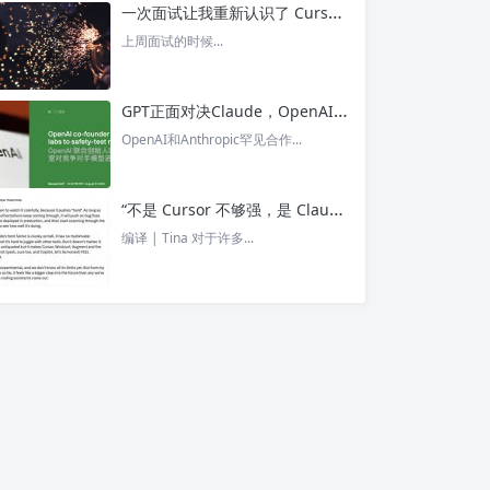
一次面试让我重新认识了 Cursor – 今日头条
上周面试的时候...
GPT正面对决Claude，OpenAI竟没全赢，AI安全「极限大测」真相曝光 – 今日头条
OpenAI和Anthropic罕见合作...
“不是 Cursor 不够强，是 Claude Code 太猛了” ！创始人详解Claude Code如何改写编程方式 – 今日头条
编译 | Tina 对于许多...