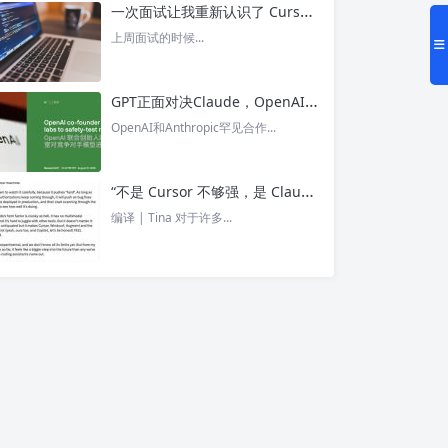
一次面试让我重新认识了 Cursor – 今日头条
上周面试的时候...
GPT正面对决Claude，OpenAI竟没全赢，AI安全「极限大测」真相曝光 – 今日头条
OpenAI和Anthropic罕见合作...
“不是 Cursor 不够强，是 Claude Code 太猛了” ！创始人详解Claude Code如何改写编程方式 – 今日头条
编译 | Tina 对于许多...