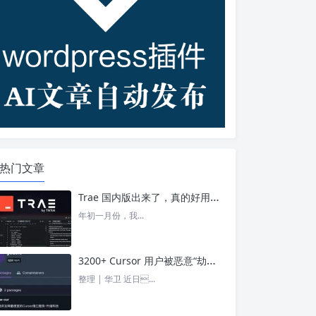
热门文章
Trae 国内版出来了，真的好用吗？ – 今日头条
年初一月份，我...
3200+ Cursor 用户被恶意“劫持”！贪图“便宜 API”却惨遭收割， AI 开发者们要小心了 – 今日头条
整理 | 华卫 近日...